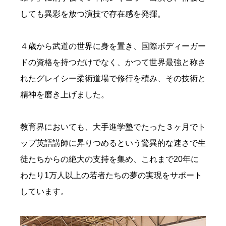
しても異彩を放つ演技で存在感を発揮。
４歳から武道の世界に身を置き、国際ボディーガー
ドの資格を持つだけでなく、かつて世界最強と称さ
れたグレイシー柔術道場で修行を積み、その技術と
精神を磨き上げました。
教育界においても、大手進学塾でたった３ヶ月でト
ップ英語講師に昇りつめるという驚異的な速さで生
徒たちからの絶大の支持を集め、これまで
20
年に
わたり
1
万人以上の若者たちの夢の実現をサポート
しています。