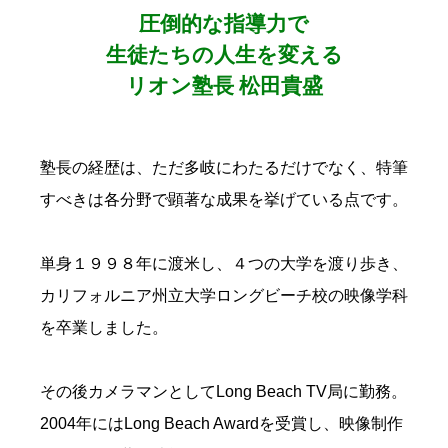
圧倒的な指導力で
生徒たちの人生を変える
リオン塾長 松田貴盛
塾長の経歴は、ただ多岐にわたるだけでなく、特筆
すべきは各分野で顕著な成果を挙げている点です。
単身１９９８年に渡米し、４つの大学を渡り歩き、
カリフォルニア州立大学ロングビーチ校の映像学科
を卒業しました。
その後カメラマンとして
Long Beach TV
局に勤務。
2004
年には
Long Beach Award
を受賞し、映像制作