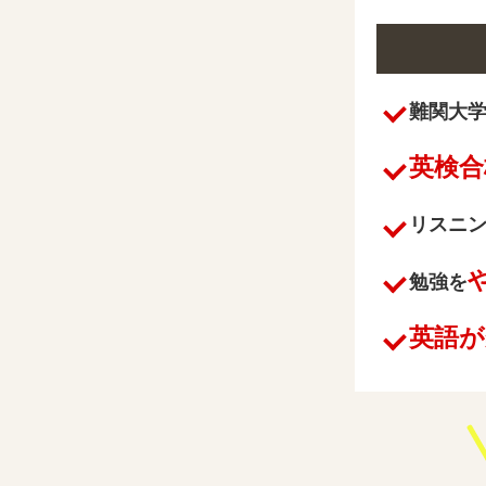
難関大
英検合
リスニ
勉強を
英語が