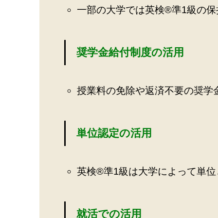
一部の大学では英検®️準1級の
奨学金給付制度の活用
授業料の免除や返済不要の奨学
単位認定の活用
英検®️準1級は大学によって単
就活での活用