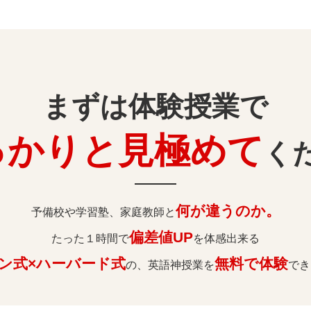
まずは体験授業で
っかりと見極めて
く
何が違うのか。
予備校や学習塾、家庭教師と
偏差値UP
たった１時間で
を体感出来る
ン式×ハーバード式
無料で体験
の、英語神授業を
でき