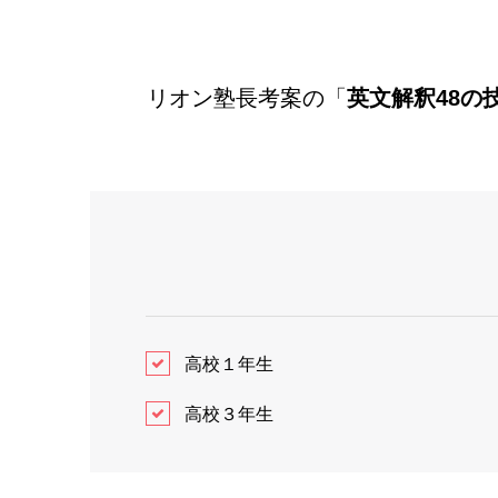
リオン塾長考案の「
英文解釈
48
の
高校１年生
高校３年生