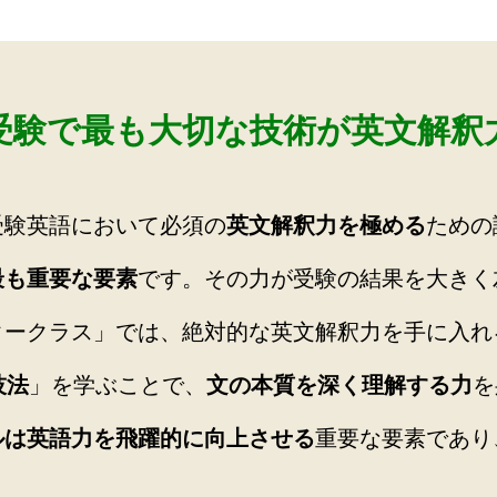
受験で最も大切な技術が英文解釈
受験英語において必須の
英文解釈力を極める
ための
最も重要な要素
です。その力が受験の結果を大きく
タークラス」では、絶対的な英文解釈力を手に入れ
技法
」を学ぶことで、
文の本質を深く理解する力
を
ルは英語力を飛躍的に向上させる
重要な要素であり