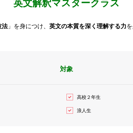
英文解釈マスタークラス
技法
」を身につけ、
英文の本質を深く理解する力
を
対象
高校２年生
浪人生