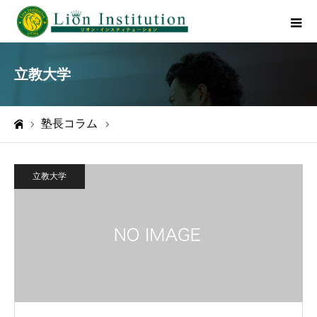
立教大学
塾長コラム
立教大学
ホーム
立教大学