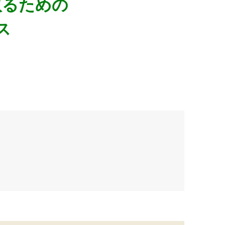
取るための
ス