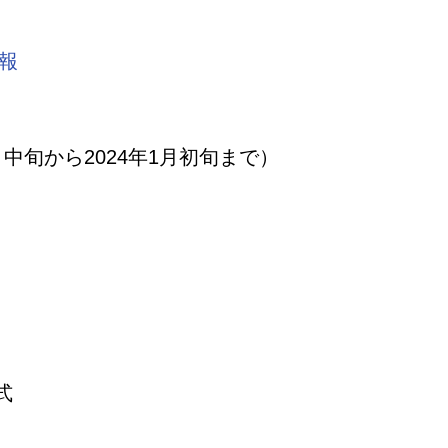
報
月中旬から2024年1月初旬まで）
式