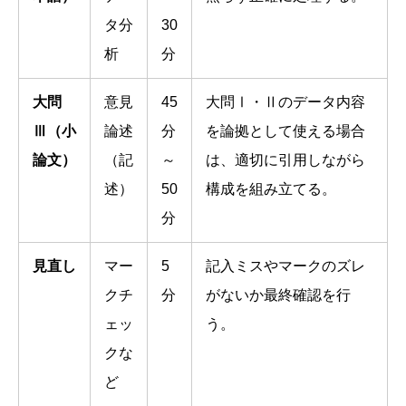
タ分
30
析
分
大問
意見
45
大問Ⅰ・Ⅱのデータ内容
Ⅲ（小
論述
分
を論拠として使える場合
論文）
（記
～
は、適切に引用しながら
述）
50
構成を組み立てる。
分
見直し
マー
5
記入ミスやマークのズレ
クチ
分
がないか最終確認を行
ェッ
う。
クな
ど