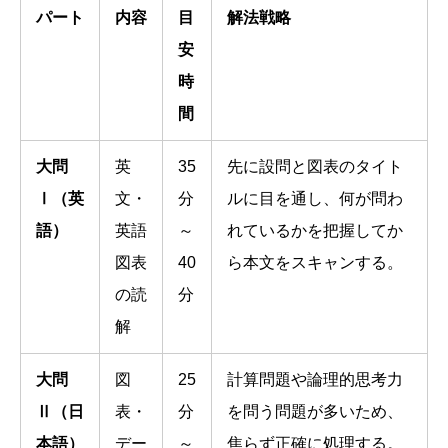
パート
内容
目
解法戦略
安
時
間
大問
英
35
先に設問と図表のタイト
Ⅰ（英
文・
分
ルに目を通し、何が問わ
語）
英語
～
れているかを把握してか
図表
40
ら本文をスキャンする。
の読
分
解
大問
図
25
計算問題や論理的思考力
Ⅱ（日
表・
分
を問う問題が多いため、
本語）
デー
～
焦らず正確に処理する。