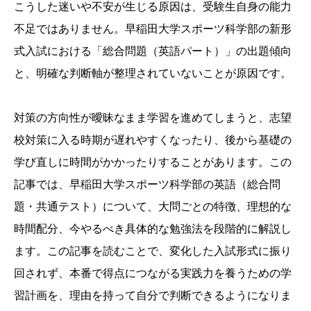
こうした迷いや不安が生じる原因は、
受験生自身の能力
不足ではありません。
早稲田大学スポーツ科学部の新形
式入試における「総合問題（英語パート）」の出題傾向
と、
明確な判断軸が整理されていないことが原因です。
対策の方向性が曖昧なまま学習を進めてしまうと、
志望
校対策に入る時期が遅れやすくなったり、
後から基礎の
学び直しに時間がかかったりすることがあります。
この
記事では、
早稲田大学スポーツ科学部の英語（総合問
題・共通テスト）について、
大問ごとの特徴、
理想的な
時間配分、
今やるべき具体的な勉強法を段階的に解説し
ます。
この記事を読むことで、
変化した入試形式に振り
回されず、
本番で得点につながる実践力を養うための学
習計画を、
理由を持って自分で判断できるようになりま