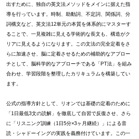
出すために、
独自の英文法メソッドをメインに据えた指
導を行っています。
時制、
助動詞、
不定詞、
関係詞、
分
詞構文など、
英文法12単元の本質を体系的にマスターす
ることで、
一見複雑に見える学術的な長文も、
構造がク
リアに見えるようになります。
この文法の完全定着をさ
らに加速させ、
脳に定着させるための補助的なアプロー
チとして、
脳科学的なアプローチである「PT法」を組み
合わせ、
学習段階を整理したカリキュラムを構築してい
ます。
公式の指導方針として、
リオンでは基礎の定着のために
「1日最低3文の読解」を徹底して自習で反復させ、
さら
に「リスニング訓練（1日5分×3ヶ月継続）」による音
読・シャドーイングの実践を義務付けています。
この一