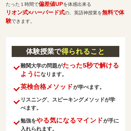
偏差値UP
たった１時間で
を体感出来る
リオン式×ハーバード式
無料で体
の、英語神授業を
験
できます。
体験授業で
得られること
たった5秒で解ける
難関大学の問題が
ように
なります。
英検合格メソッド
が学べます。
リスニング、スピーキングメソッドが学
べます。
やる気になるマインド
勉強を
が手に
入れられます。