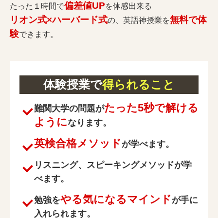
偏差値UP
たった１時間で
を体感出来る
リオン式×ハーバード式
無料で体
の、英語神授業を
験
できます。
体験授業で
得られること
たった5秒で解ける
難関大学の問題が
ように
なります。
英検合格メソッド
が学べます。
リスニング、スピーキングメソッドが学
べます。
やる気になるマインド
勉強を
が手に
入れられます。