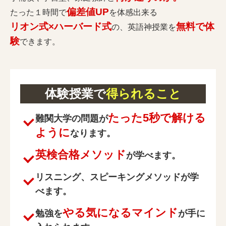
偏差値UP
たった１時間で
を体感出来る
リオン式×ハーバード式
無料で体
の、英語神授業を
験
できます。
体験授業で
得られること
たった5秒で解ける
難関大学の問題が
ように
なります。
英検合格メソッド
が学べます。
リスニング、スピーキングメソッドが学
べます。
やる気になるマインド
勉強を
が手に