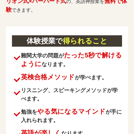
リオン式×ハーバード式
無料で体
の、英語神授業を
験
できます。
体験授業で
得られること
たった5秒で解ける
難関大学の問題が
ように
なります。
英検合格メソッド
が学べます。
リスニング、スピーキングメソッドが学
べます。
やる気になるマインド
勉強を
が手に
入れられます。
英語が楽しく
なります。