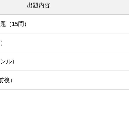
出題内容
題（15問）
ど）
ャンル）
語前後）