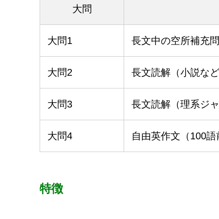
大問
大問1
長文中の空所補充問
大問2
長文読解（小説な
大問3
長文読解（理系ジ
大問4
自由英作文（100
特徴