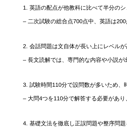
1. 英語の配点が他教科に比べて半分の
– 二次試験の総合点700点中、英語は2
2. 会話問題は文自体が長い上にレベルが
– 長文読解では、専門的な内容や小説
3. 試験時間110分で設問数が多いため
– 大問4つを110分で解答する必要が
4. 基礎文法を徹底し正誤問題や整序問